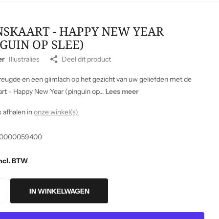
SKAART - HAPPY NEW YEAR
NGUIN OP SLEE)
er
Illustralies
Deel dit product
reugde en een glimlach op het gezicht van uw geliefden met de
rt - Happy New Year (pinguin op...
Lees meer
s afhalen in
onze winkel(s)
0000059400
ncl. BTW
IN WINKELWAGEN