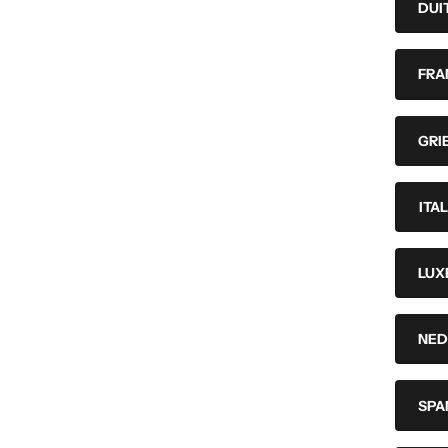
DUI
FRA
GRI
ITA
LUX
NED
SPA