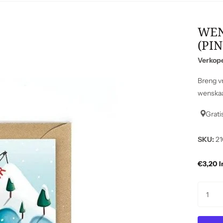
WEN
(PI
Verkop
Breng v
wenskaa
Grati
SKU:
21
€3,20 I