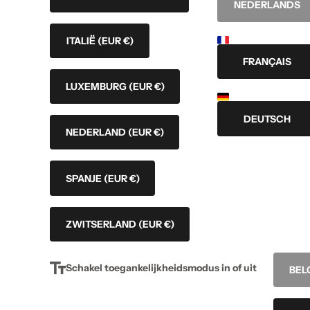
NEDERLANDS
ITALIË
(EUR €)
FRANÇAIS
LUXEMBURG
(EUR €)
DEUTSCH
NEDERLAND
(EUR €)
SPANJE
(EUR €)
ZWITSERLAND
(EUR €)
Schakel toegankelijkheidsmodus in of uit
BEL