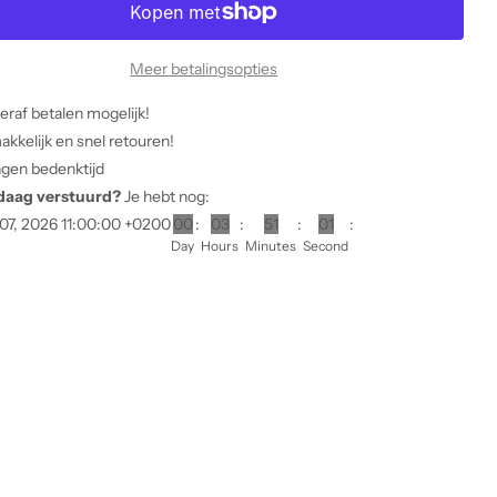
Meer betalingsopties
eraf betalen mogelijk!
kkelijk en snel retouren!
agen bedenktijd
daag verstuurd?
Je hebt nog:
07, 2026 11:00:00 +0200
0
0
0
3
5
1
0
0
Day
Hours
Minutes
Second