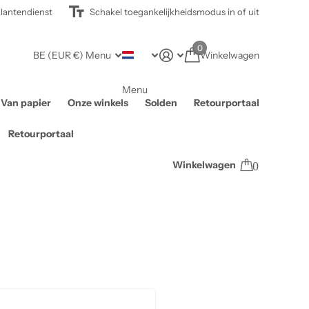
lantendienst
Schakel toegankelijkheidsmodus in of uit
0
BE (EUR €)
Menu
Winkelwagen
Menu
Van papier
Onze winkels
Solden
Retourportaal
Retourportaal
Winkelwagen
0