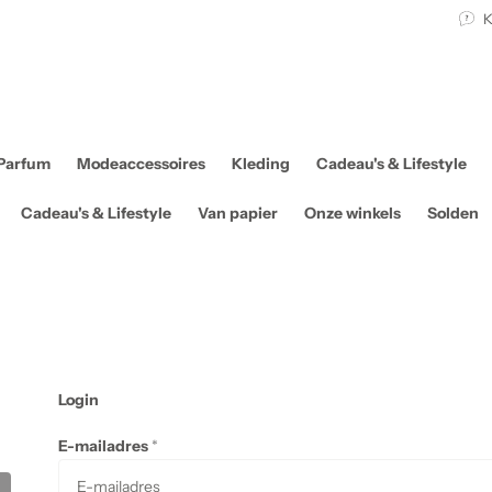
K
Parfum
Modeaccessoires
Kleding
Cadeau's & Lifestyle
Cadeau's & Lifestyle
Van papier
Onze winkels
Solden
Login
E-mailadres
*