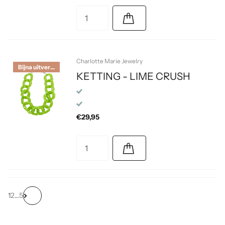
Charlotte Marie Jewelry
Bijna uitverkocht
KETTING - LIME CRUSH
€29,95
1
2
…
5