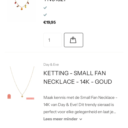
€19,95
Day & Eve
KETTING - SMALL FAN
NECKLACE - 14K - GOUD
Maak kennis met de Small Fan Necklace -
14K van Day & Eve! Dit trendy sieraad is
perfect voor elke gelegenheid en laat je
stralen. Gemaakt van hoogwaardige
Lees
meer
minder
materialen, biedt deze ketting een verfijnde