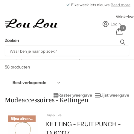
Elke week iets nieuws!
Read more
Winkelw
Login
0
Zoeken
Homepage
Modeaccessoires - Kettingen
58 producten
Raster weergave
Lijst weergave
Modeaccessoires - Kettingen
Day & Eve
Bijna uitverkocht
KETTING - FRUIT PUNCH -
TN61327