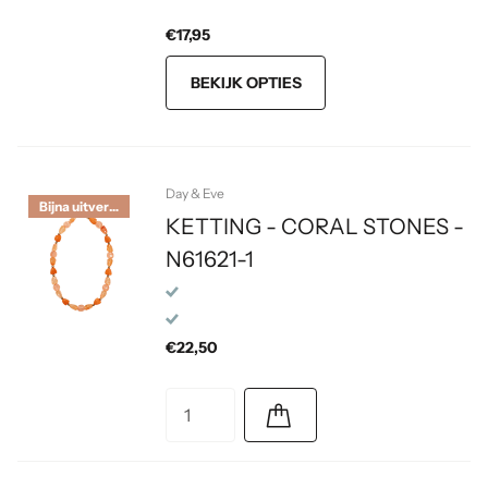
uitstraling die niet zal verkleuren.
€17,95
Hoogwaardige kwaliteit: Gemaakt van 14K
materiaal, ideaal voor dagelijks gebruik. Met
BEKIJK OPTIES
deze Small Fan Necklace ben je verzekerd
van een eyecatcher die je outfit een upgrade
geeft. Voeg wat flair toe aan je stijl en blijf de
show stelen!
Day & Eve
Bijna uitverkocht
KETTING - CORAL STONES -
N61621-1
€22,50