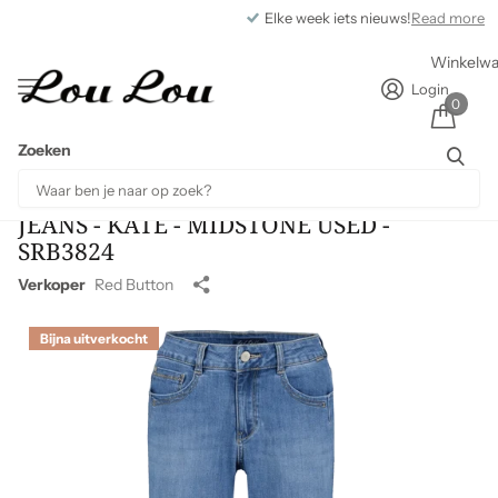
Elke week iets nieuws!
Read more
Winkelw
Login
0
Zoeken
JEANS - KATE - MIDSTONE USED -
SRB3824
Verkoper
Red Button
Bijna uitverkocht