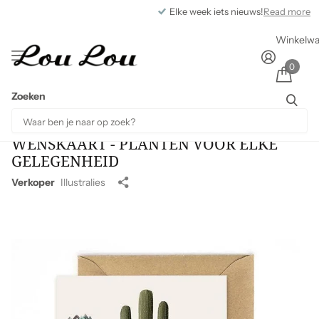
Elke week iets nieuws!
Read more
Winkelw
0
Zoeken
WENSKAART - PLANTEN VOOR ELKE
GELEGENHEID
Verkoper
Illustralies